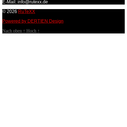
E-Mail: info@rutexx.de
© 2026
RuTeXX
Powered by DERTIEN Design
Nach oben
↑
Hoch
↑